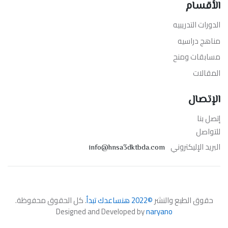
م
تدريبيه
اسيه
 ومنح
ل
ليكتروني
info@hnsa3dktbda.com
لطبع والنشر
©2022 هنساعدك تبدأ
. كل الحقوق محفوظة.
Designed and Developed by
naryano