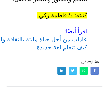
كتبته: د/ فاطمة زكي 
اقرأ أيضًا:
عادات من أجل حياة مليئة بالثقافة والمعرفة
كيف تتعلم لغة جديدة
كه فى: