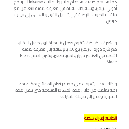
كما ستتعلم كيفية استخدام فلاتر وانتقالات Universe لبرنامج
أدوبي بريمير، وستفيدك القناة في معرفة كيفية التعامل مع
ملفات الصوت، بالإضافة إلى تحويل الفيديو العادي إلى فيديو
كرتون.
وستعرف أيضًا كيف تقوم بعمل شريط إخباري طويل للأخبار،
مع شرح دورة البريمير برو CC، بالإضافة إلى معرفة كيفية
التحكم في العناصر دوران، تكبير، تصغير، وشرح الدمج Blend
Mode.
ولذلك بعد أن تعرفت على مصادر تعلم المونتاج يمكنك بدء
رحلة تعلمك من خلال هذه المصادر المتنوعة حتى تتقن هذه
المهارة وتصل إلى مرحلة الاحتراف.
الكاتبة: إسراء شحته