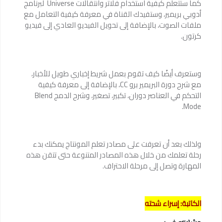
كما ستتعلم كيفية استخدام فلاتر وانتقالات Universe لبرنامج
أدوبي بريمير، وستفيدك القناة في معرفة كيفية التعامل مع
ملفات الصوت، بالإضافة إلى تحويل الفيديو العادي إلى فيديو
كرتون.
وستعرف أيضًا كيف تقوم بعمل شريط إخباري طويل للأخبار،
مع شرح دورة البريمير برو CC، بالإضافة إلى معرفة كيفية
التحكم في العناصر دوران، تكبير، تصغير، وشرح الدمج Blend
Mode.
ولذلك بعد أن تعرفت على مصادر تعلم المونتاج يمكنك بدء
رحلة تعلمك من خلال هذه المصادر المتنوعة حتى تتقن هذه
المهارة وتصل إلى مرحلة الاحتراف.
الكاتبة: إسراء شحته