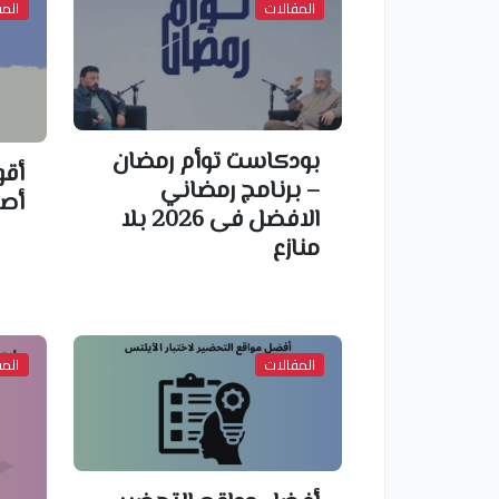
المقالات
المق
بودكاست توأم رمضان
أقو
– برنامج رمضاني
أصط
الافضل فى 2026 بلا
منازع
المقالات
المق