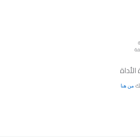
ة
يمة
لأداة
تك
من هنا