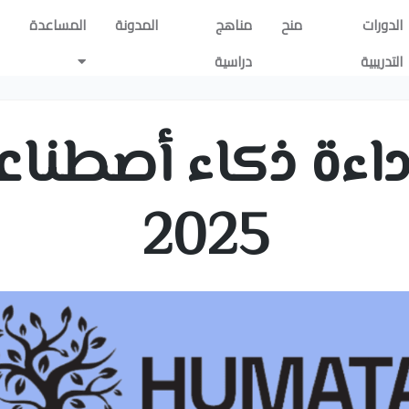
الدورات
منح
مناهج
المدونة
المساعدة
التدريبية
دراسية
داءة ذكاء أصطنا
2025