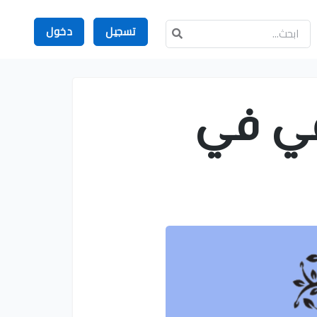
تسجيل
دخول
عي في