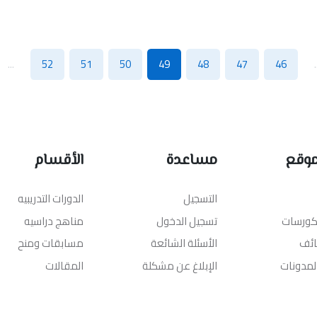
...
52
51
50
49
48
47
46
.
موقع
مساعدة
الأقسام
التسجيل
الدورات التدريبيه
لكورسات
تسجيل الدخول
مناهج دراسيه
ائف
الأسئلة الشائعة
مسابقات ومنح
المدونات
الإبلاغ عن مشكلة
المقالات