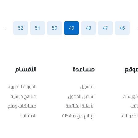
...
52
51
50
49
48
47
46
.
موقع
مساعدة
الأقسام
التسجيل
الدورات التدريبيه
لكورسات
تسجيل الدخول
مناهج دراسيه
ائف
الأسئلة الشائعة
مسابقات ومنح
المدونات
الإبلاغ عن مشكلة
المقالات