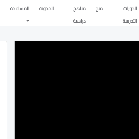
الدورات
منح
مناهج
المدونة
المساعدة
التدريبية
دراسية