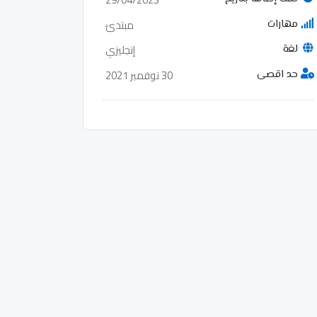
مبتدئ
مهارات
إنجليزي
لغة
30 نوفمبر 2021
حد اقصى