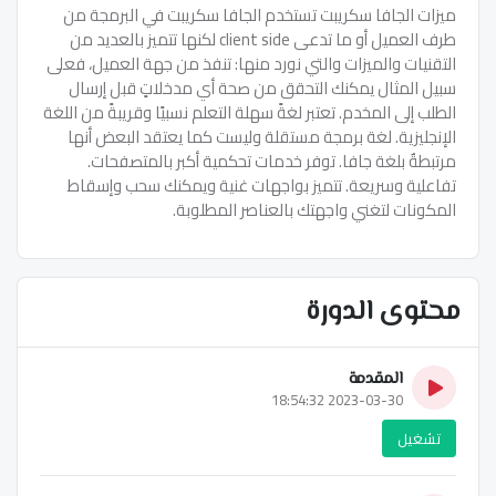
ميزات الجافا سكريبت تستخدم الجافا سكريبت في البرمجة من
طرف العميل أو ما تدعى client side لكنها تتميز بالعديد من
التقنيات والميزات والتي نورد منها: تنفذ من جهة العميل، فعلى
سبيل المثال يمكنك التحقق من صحة أي مدخلاتٍ قبل إرسال
الطلب إلى المخدم. تعتبر لغةً سهلة التعلم نسبيًا وقريبةً من اللغة
الإنجليزية. لغة برمجة مستقلة وليست كما يعتقد البعض أنها
مرتبطةٌ بلغة جافا. توفر خدمات تحكمية أكبر بالمتصفحات.
تفاعلية وسريعة. تتميز بواجهات غنية ويمكنك سحب وإسقاط
المكونات لتغني واجهتك بالعناصر المطلوبة.
محتوى الدورة
المقدمة
2023-03-30 18:54:32
تشغيل