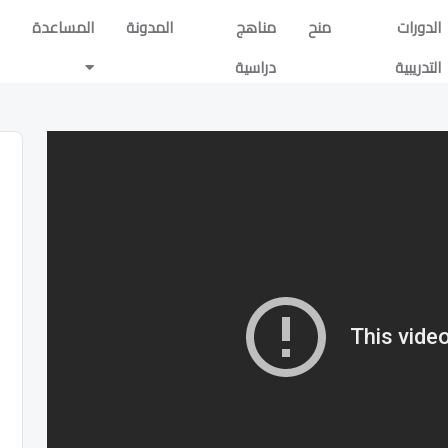
الدورات
منح
مناهج
المدونة
المساعدة
التدريبية
دراسية