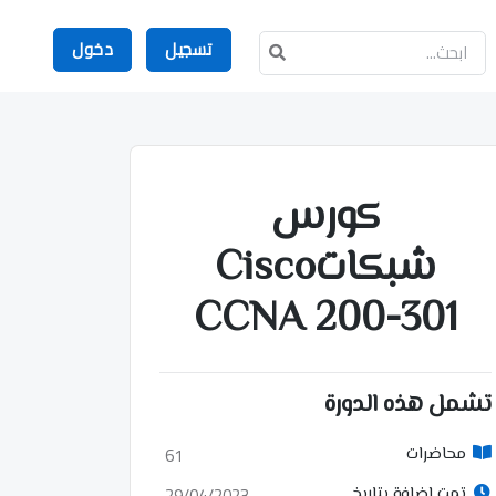
تسجيل
دخول
كورس
شبكاتCisco
CCNA 200-301
تشمل هذه الدورة
61
محاضرات
29/04/2023
تمت إضافة بتاريخ