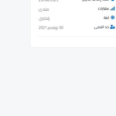
مبتدئ
مهارات
إنجليزي
لغة
30 نوفمبر 2021
حد اقصى