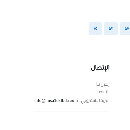
49
48
الإتصال
إتصل بنا
للتواصل
البريد الإليكتروني
info@hnsa3dktbda.com