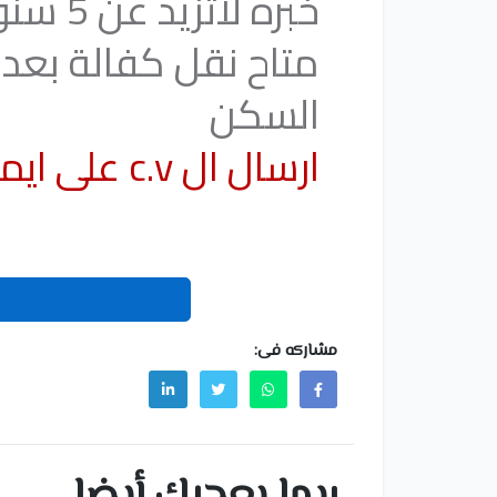
خبره لاتزيد عن 5 سنوات يكون عندة خبرة
السكن
ارسال ال c.v على ايميل
مشاركه فى:
ربما يعجبك أيضا