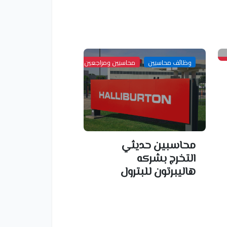
ن خبره
وظائف محاسبين
محاسبين ومراجعين خبره
محاسبين حديثي
التخرج بشركه
هاليبرتون للبترول