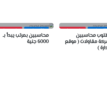
ئف محاسبين
محاسبين ومراجعين خبره
وظائف محاسبين
محاسبين ومراجعي
لوب محاسبين
محاسبين بمرتب يبدأ بـ
كة مقاولات ( موقع
6000 جنية
ارة )