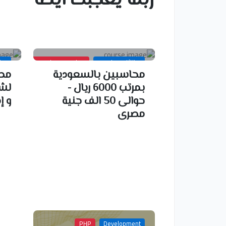
وظائف محاسبين
محاسبين ومراجعين خبره
وظا
محاسبين بالسعودية
مط
بمرتب 6000 ريال -
لشر
حوالى 50 الف جنية
و إد
مصرى
PHP
Development